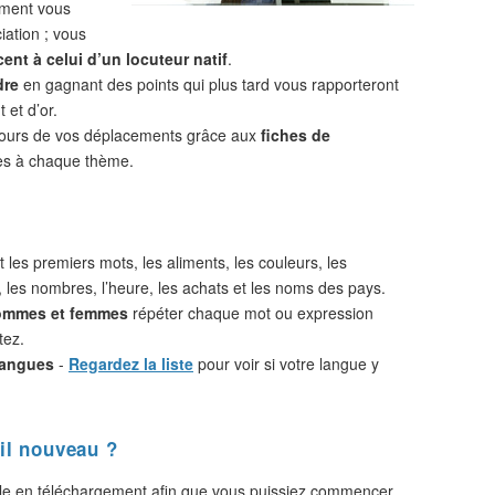
ement vous
iation ; vous
ent à celui d’un locuteur natif
.
dre
en gagnant des points qui plus tard vous rapporteront
 et d’or.
cours de vos déplacements grâce aux
fiches de
s à chaque thème.
 les premiers mots, les aliments, les couleurs, les
, les nombres, l’heure, les achats et les noms des pays.
hommes et femmes
répéter chaque mot ou expression
tez.
langues
-
Regardez la liste
pour voir si votre langue y
il nouveau ?
le en téléchargement afin que vous puissiez commencer