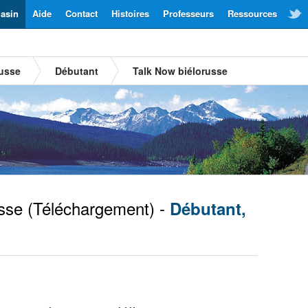
asin
Aide
Contact
Histoires
Professeurs
Ressources
russe
Débutant
Talk Now biélorusse
sse
(Téléchargement) -
Débutant,