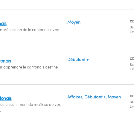
C
Moyen
nais
San
mpréhension de le cantonais avec
Li
C
Débutant +
tonais
San
 apprendre le cantonais destiné
Li
C
Affaires, Débutant +, Moyen
tonais
San
ec un sentiment de maîtrise de vos
Li
.