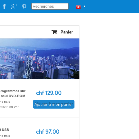
▼
Panier
programmes sur
chf 129.00
 seul DVD-ROM
s frais
Ajouter à mon panier
vraison en 24h
é USB
chf 97.00
s frais