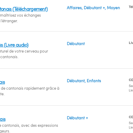
Té
Affaires, Débutant +, Moyen
ntonais (Téléchargement)
 maîtrisez vos échanges
’étranger.
Li
Débutant
s (Livre audio)
naturel de votre cerveau pour
 cantonais.
C
Débutant, Enfants
ais
San
el de cantonais rapidement grâce à
Li
te.
C
Débutant +
ais
San
e cantonais, avec des expressions
Li
geurs.