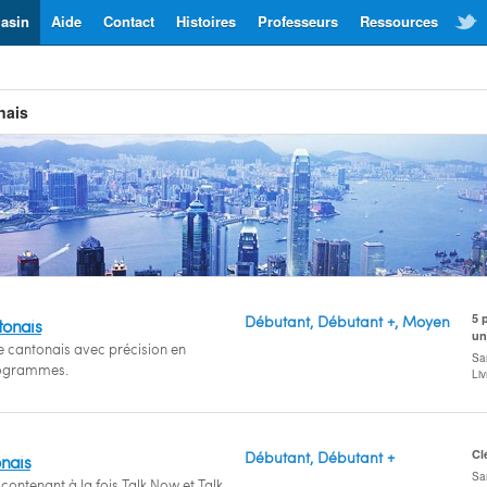
asin
Aide
Contact
Histoires
Professeurs
Ressources
nais
5 
Débutant, Débutant +, Moyen
tonais
un
e cantonais avec précision en
San
rogrammes.
Li
Cl
Débutant, Débutant +
onais
San
contenant à la fois Talk Now et Talk