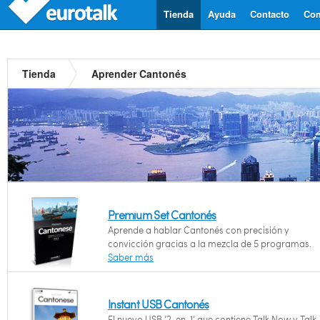
Tienda
Ayuda
Contacto
Com
Tienda
Aprender Cantonés
Premium Set Cantonés
Aprende a hablar Cantonés con precisión y
convicción gracias a la mezcla de 5 programas.
Saber más
Instant USB Cantonés
El nuevo USB ‘2-en-1’ que contiene Talk Now y Talk