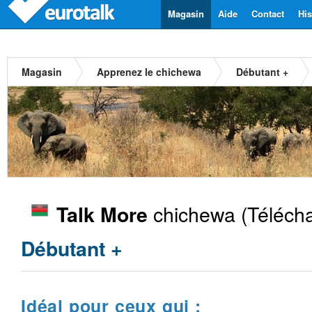
Magasin
Aide
Contact
His
Magasin
Apprenez le chichewa
Débutant +
chichewa
(Télécha
Talk More
Débutant +
Idéal pour ceux qui :