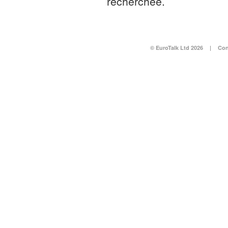
recherchée.
© EuroTalk Ltd 2026
|
Con