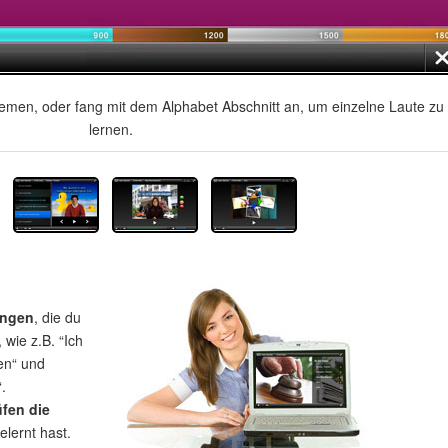
men, oder fang mit dem Alphabet Abschnitt an, um einzelne Laute zu
lernen.
ungen
, die du
wie z.B. “Ich
en“ und
.
üfen die
elernt hast.