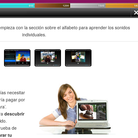
mpieza con la sección sobre el alfabeto para aprender los sonidos
individuales.
as necesitar
ría pagar por
ra’.
ra
descubrir
ido.
prueba de
rar tu