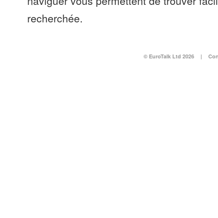
naviguer vous permettent de trouver faci
recherchée.
© EuroTalk Ltd 2026
|
Con