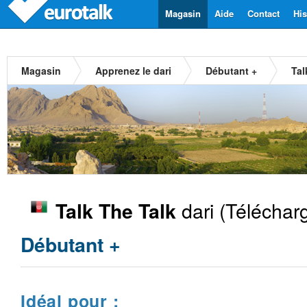
Magasin
Aide
Contact
His
Magasin
Apprenez le dari
Débutant +
Tal
dari
(Téléchar
Talk The Talk
Débutant +
Idéal pour :