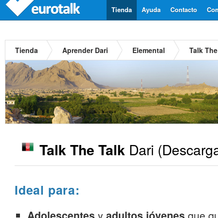
Tienda
Ayuda
Contacto
Com
Tienda
Aprender Dari
Elemental
Talk The
Dari
(Descarga
Talk The Talk
Ideal para:
Adolescentes
y
adultos jóvenes
que qu