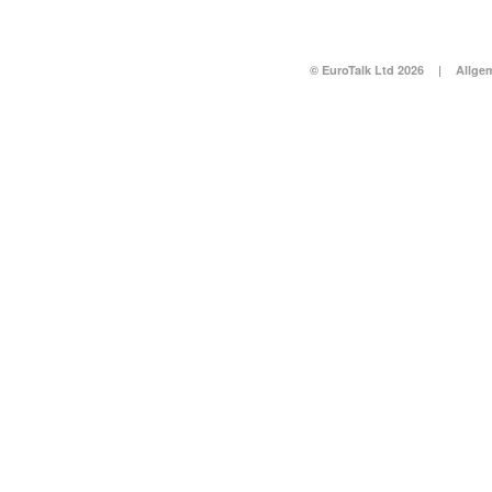
© EuroTalk Ltd 2026
|
Allge