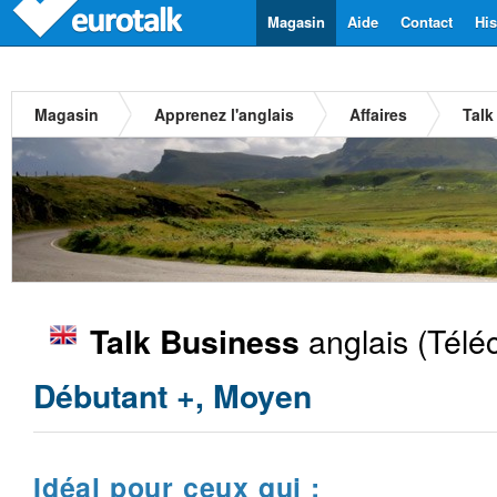
Magasin
Aide
Contact
His
Magasin
Apprenez l'anglais
Affaires
Talk
anglais
(Télé
Talk Business
Débutant +, Moyen
Idéal pour ceux qui :