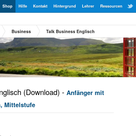
Shop
Hilfe
Kontakt
Hintergrund
Lehrer
Ressourcen
Business
Talk Business Englisch
glisch
(Download) -
Anfänger mit
 Mittelstufe