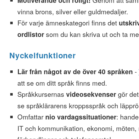
Motiverande och roligt!
Genom att saml
vinna brons, silver eller guldmedaljer.
För varje ämneskategori finns det
utskri
ordlistor
som du kan skriva ut och ta me
Nyckelfunktioner
Lär från något av de över 40 språken
-
att se om ditt språk finns med.
Språkkursernas
videosekvenser
gör det 
se språklärarens kroppsspråk och läpprör
Omfattar
nio vardagssituationer
: hande
IT och kommunikation, ekonomi, möten, re