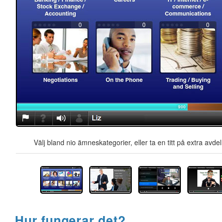
Välj bland nio ämneskategorier, eller ta en titt på extra avd
Hur fungerar det?