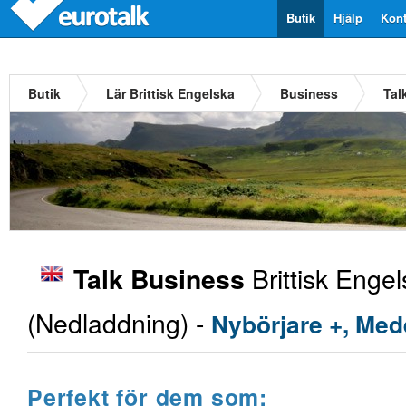
Butik
Hjälp
Kont
Butik
Lär Brittisk Engelska
Business
Tal
Brittisk Enge
Talk Business
(Nedladdning) -
Nybörjare +, Med
Perfekt för dem som: