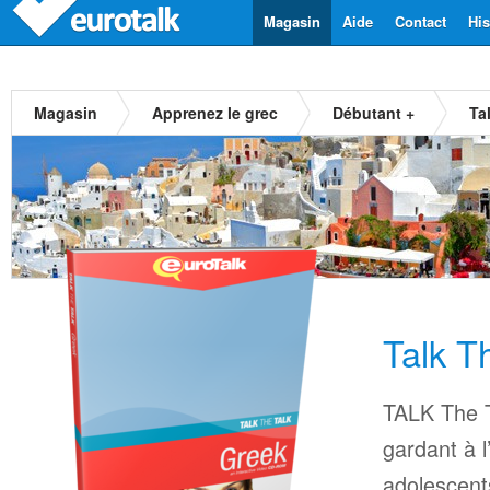
Magasin
Aide
Contact
His
Magasin
Apprenez le grec
Débutant +
Ta
Talk T
TALK The T
gardant à l
adolescents