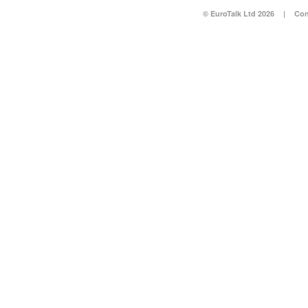
© EuroTalk Ltd 2026
|
Con