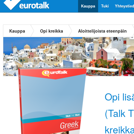
Kauppa
Tuki
Yhteystie
Kauppa
Opi kreikka
Aloittelijoista eteenpäin
Opi li
(Talk 
kreikk