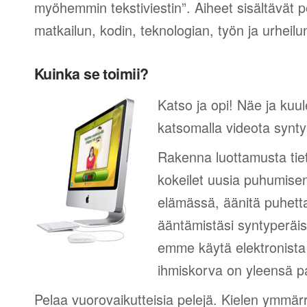
myöhemmin tekstiviestin”. Aiheet sisältävät 
matkailun, kodin, teknologian, työn ja urheilu
Kuinka se toimii?
Katso ja opi! Näe ja kuul
katsomalla videota synty
Rakenna luottamusta tie
kokeilet uusia puhumisen
elämässä, äänitä puhetta
ääntämistäsi syntyperäi
emme käytä elektronista 
ihmiskorva on yleensä pa
Pelaa vuorovaikutteisia pelejä. Kielen ymmär