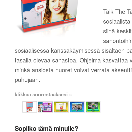
Talk The Ta
sosiaalista
siinä keski
sanontoihin
sosiaalisessa kanssakäymisessä sisältäen pal
tasalla olevaa sanastoa. Ohjelma kasvattaa
minkä ansiosta nuoret voivat verrata aksent
puhujaan.
klikkaa suurentaaksesi »
Sopiiko tämä minulle?