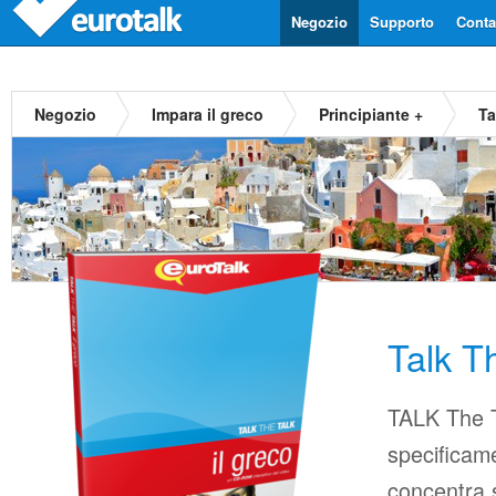
Negozio
Supporto
Contat
Negozio
Impara il greco
Principiante +
Ta
Talk T
TALK The T
specificame
concentra s