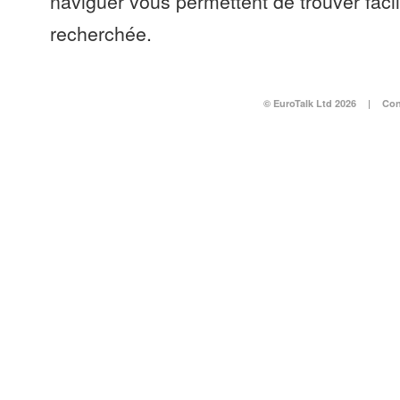
naviguer vous permettent de trouver faci
recherchée.
© EuroTalk Ltd 2026
|
Con