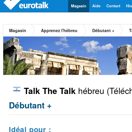
Magasin
Aide
Contact
His
Magasin
Apprenez l'hébreu
Débutant +
T
hébreu
(Téléc
Talk The Talk
Débutant +
Idéal pour :