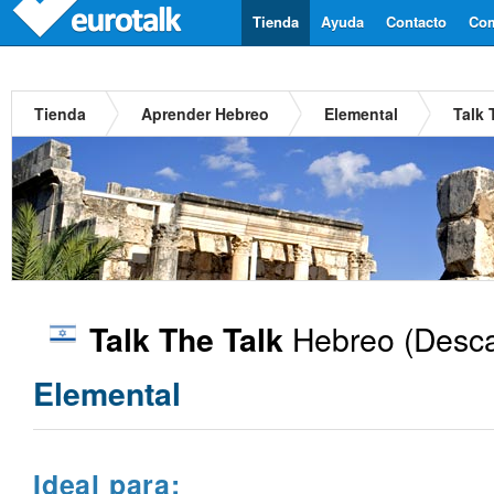
Tienda
Ayuda
Contacto
Com
Tienda
Aprender Hebreo
Elemental
Talk 
Hebreo
(Desca
Talk The Talk
Elemental
Ideal para: