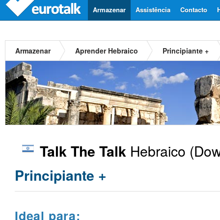
Armazenar
Assistência
Contacto
Armazenar
Aprender Hebraico
Principiante +
Hebraico
(Dow
Talk The Talk
Principiante +
Ideal para: