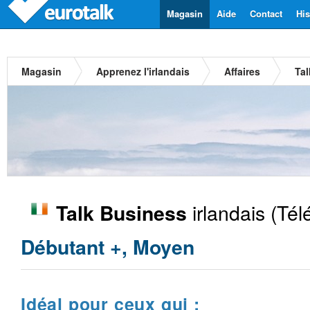
Magasin
Aide
Contact
His
Magasin
Apprenez l'irlandais
Affaires
Tal
irlandais
(Tél
Talk Business
Débutant +, Moyen
Idéal pour ceux qui :