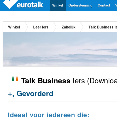
Winkel
Ondersteuning
Contact
V
Winkel
Leer Iers
Zakelijk
Talk Business I
Iers
(Downloa
Talk Business
+, Gevorderd
Ideaal voor iedereen die: