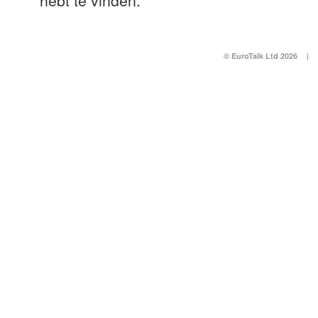
hebt te vinden.
© EuroTalk Ltd 2026
|