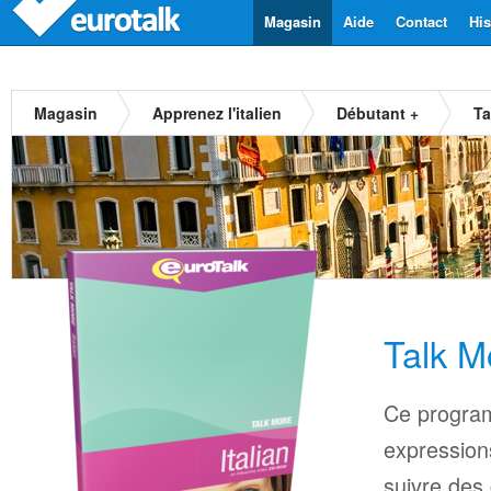
Magasin
Aide
Contact
His
Magasin
Apprenez l'italien
Débutant +
Ta
Talk Mo
Ce progra
expressions
suivre des