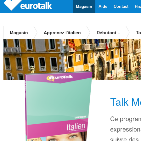
Magasin
Aide
Contact
His
Magasin
Apprenez l'italien
Débutant +
Ta
Talk Mo
Ce progra
expressions
suivre des