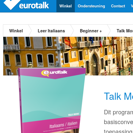
Winkel
Ondersteuning
Contact
V
Winkel
Leer Italiaans
Beginner +
Talk Mor
Talk M
Dit progra
basisconve
toepassing 