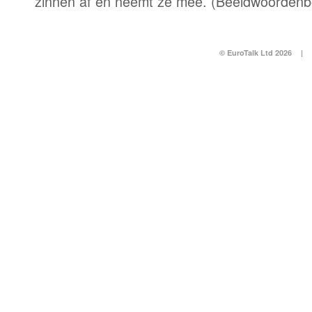
zinnen af en neemt ze mee. (Beeldwoordenb
© EuroTalk Ltd 2026
|