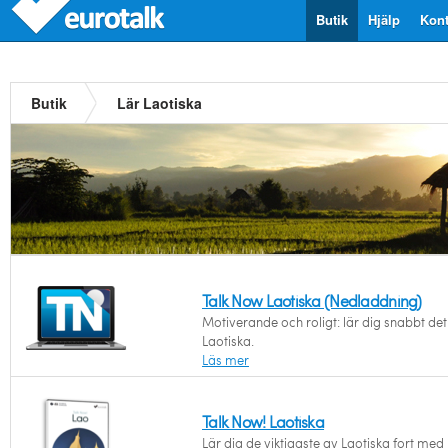
Butik
Hjälp
Kont
Butik
Lär Laotiska
Talk Now Laotiska (Nedladdning)
Motiverande och roligt: lär dig snabbt det 
Laotiska.
Läs mer
Talk Now! Laotiska
Lär dig de viktigaste av Laotiska fort me