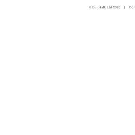
© EuroTalk Ltd 2026
|
Con