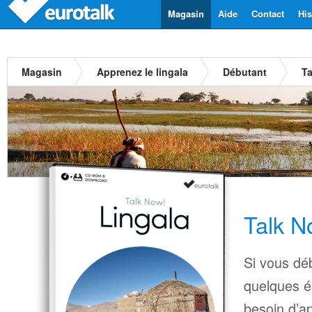
Magasin
Aide
Contact
His
Magasin
Apprenez le lingala
Débutant
Ta
Talk N
Si vous déb
quelques é
besoin d’a