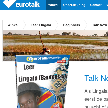
Winkel
Ondersteuning
Contact
V
Winkel
Leer Lingala
Beginners
Talk Now 
Talk N
Als Lingala
eerst de ba
nu acht of 