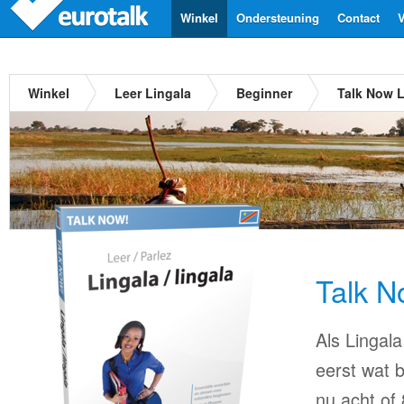
Winkel
Ondersteuning
Contact
V
Winkel
Leer Lingala
Beginner
Talk Now L
Talk N
Als Lingala
eerst wat b
nu acht of 