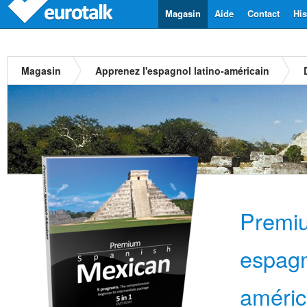
Magasin
Aide
Contact
His
Magasin
Apprenez l'espagnol latino-américain
Premi
espagn
améric