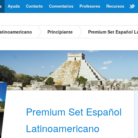
a
Ayuda
Contacto
Comentarios
Profesores
Recursos
atinoamericano
Principiante
Premium Set Español L
Premium Set Español
Latinoamericano