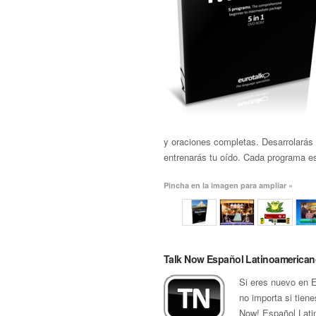
y oraciones completas. Desarrolarás 
entrenarás tu oído. Cada programa es
Pincha en la imagen para ampliar »
Talk Now Español Latinoamerica
Si eres nuevo en 
no importa si tiene
Now! Español Lati