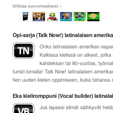
klikkaa suurentaaksesi »
Opi-sarja (Talk Now!) latinalaisen amerik
Onko latinalaisen amerikan espan
Kaikissa kielissä on alkeet, jotka
kahdeksan tai 80-vuotias, työmatk
turisti lomalla! Talk Now! latinalaisen amerik
tien uuden kielen oppimiseen, kuka tahansa o
Eka kieliromppuni (Vocal builder) latinal
Jos lapsesi silmät säihkyvät he