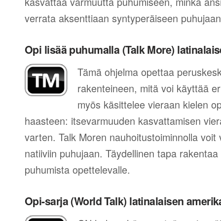
kasvattaa varmuutta puhumiseen, minkä ansi
verrata aksenttiaan syntyperäiseen puhujaan
Opi lisää puhumalla (Talk More) latinala
Tämä ohjelma opettaa peruskes
rakenteineen, mitä voi käyttää eri
myös käsittelee vieraan kielen 
haasteen: itsevarmuuden kasvattamisen vier
varten. Talk Moren nauhoitustoiminnolla voit 
natiiviin puhujaan. Täydellinen tapa rakentaa
puhumista opettelevalle.
Opi-sarja (World Talk) latinalaisen ameri