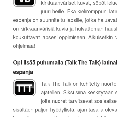
kirkkaanväriset kuvat, söpöt lelue
juuri heille. Eka kieliromppuni la
espanja on suunniteltu lapsille, jotka haluava
on kirkkaanvärisiä kuvia ja hulvattoman hausk
koukuttavat lapsesi oppimiseen. Aikuisetkin r
ohjelmaa!
Opi lisää puhumalla (Talk The Talk) latin
espanja
Talk The Talk on kehitetty nuort
ajatellen. Siksi siinä keskitytään
joita nuoret tarvitsevat sosiaal
sisältäen paljon hyödyllistä, ajan tasalla ol