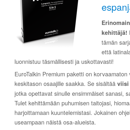
espanj
Erinomain
K
kehittäjä!
tämän sarj
että latina
luonnistuu täsmällisesti ja uskottavasti!
EuroTalkin Premium paketti on korvaamaton v
keskitason osaajille saakka. Se sisältää
viis
jotka opettavat sinulle ensimmäiset sanasi, s
Tulet kehittämään puhumisen taitojasi, hiomaa
harjoittamaan kuuntelemistasi. Jokainen ohje
useampaan näistä osa-alueista.