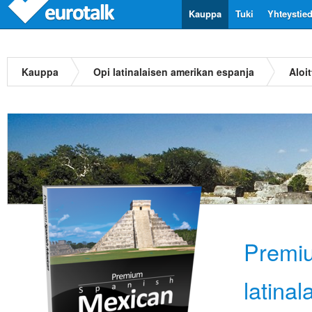
Kauppa
Tuki
Yhteystie
Kauppa
Opi latinalaisen amerikan espanja
Aloit
Premiu
latina