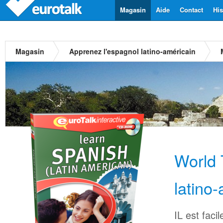
Magasin
Aide
Contact
His
Magasin
Apprenez l'espagnol latino-américain
World 
latino
IL est faci