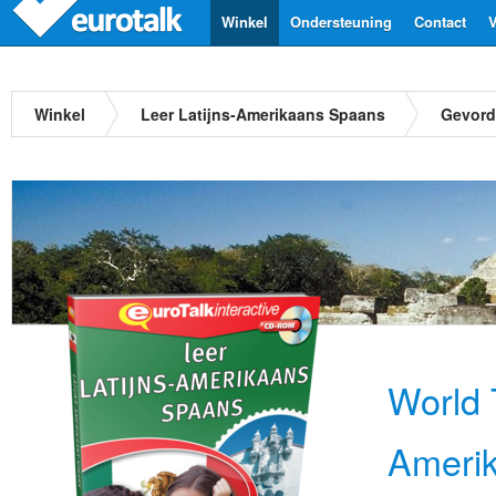
Winkel
Ondersteuning
Contact
V
Winkel
Leer Latijns-Amerikaans Spaans
Gevord
World T
Ameri