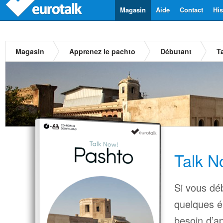
Magasin
Aide
Contact
His
Magasin
Apprenez le pachto
Débutant
T
Talk N
Si vous déb
quelques é
besoin d’a