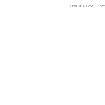
© EuroTalk Ltd 2026
|
Con