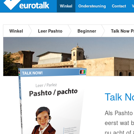
Winkel
Ondersteuning
Contact
V
Winkel
Leer Pashto
Beginner
Talk Now P
Talk N
Als Pashto 
eerst wat b
nu acht of 