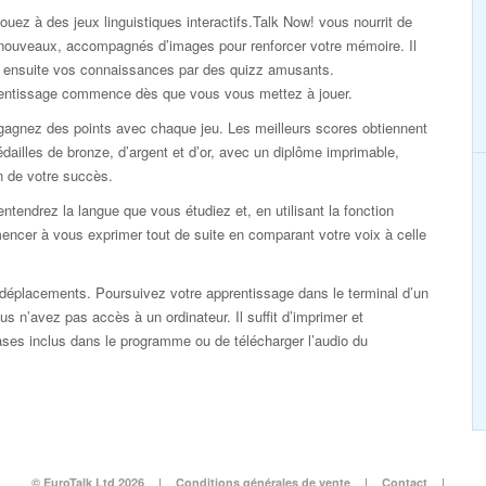
ouez à des jeux linguistiques interactifs.Talk Now! vous nourrit de
nouveaux, accompagnés d’images pour renforcer votre mémoire. Il
ie ensuite vos connaissances par des quizz amusants.
rentissage commence dès que vous vous mettez à jouer.
gagnez des points avec chaque jeu. Les meilleurs scores obtiennent
dailles de bronze, d’argent et d’or, avec un diplôme imprimable,
n de votre succès.
ntendrez la langue que vous étudiez et, en utilisant la fonction
ncer à vous exprimer tout de suite en comparant votre voix à celle
éplacements. Poursuivez votre apprentissage dans le terminal d’un
s n’avez pas accès à un ordinateur. Il suffit d’imprimer et
rases inclus dans le programme ou de télécharger l’audio du
© EuroTalk Ltd 2026
|
Conditions générales de vente
|
Contact
|