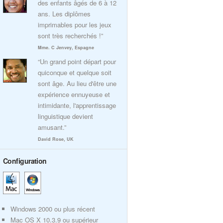
des enfants âgés de 6 à 12
ans. Les diplômes
imprimables pour les jeux
sont très recherchés !”
Mme. C Jenvey, Espagne
“Un grand point départ pour
quiconque et quelque soit
sont âge. Au lieu d'être une
expérience ennuyeuse et
intimidante, l'apprentissage
linguistique devient
amusant.”
David Rose, UK
Configuration
Windows 2000 ou plus récent
Mac OS X 10.3.9 ou supérieur