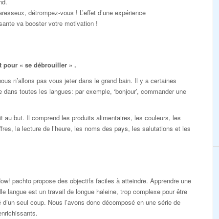
nd.
resseux, détrompez-vous ! L’effet d’une expérience
ante va booster votre motivation !
pour « se débrouiller » .
s n’allons pas vous jeter dans le grand bain. Il y a certaines
e dans toutes les langues: par exemple, ‘bonjour’, commander une
au but. Il comprend les produits alimentaires, les couleurs, les
ffres, la lecture de l’heure, les noms des pays, les salutations et les
ow! pachto propose des objectifs faciles à atteindre. Apprendre une
le langue est un travail de longue haleine, trop complexe pour être
sé d’un seul coup. Nous l’avons donc décomposé en une série de
enrichissants.