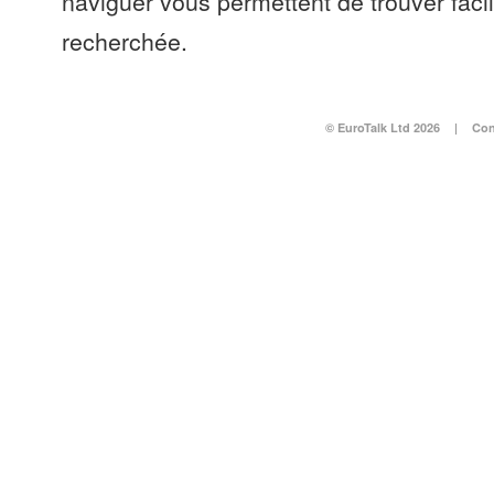
naviguer vous permettent de trouver faci
recherchée.
© EuroTalk Ltd 2026
|
Con