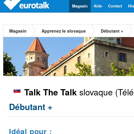
Magasin
Aide
Contact
His
Magasin
Apprenez le slovaque
Débutant +
slovaque
(Télé
Talk The Talk
Débutant +
Idéal pour :