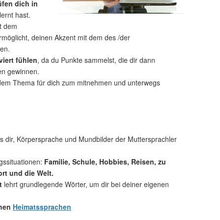
üfen dich in
lernt hast.
t dem
rmöglicht, deinen Akzent mit dem des /der
hen.
iert fühlen
, da du Punkte sammelst, die dir dann
ien gewinnen.
dem Thema für dich zum mitnehmen und unterwegs
 dir, Körpersprache und Mundbilder der Muttersprachler
gssituationen:
Familie, Schule, Hobbies, Reisen, zu
rt und die Welt.
t
lehrt grundlegende Wörter, um dir bei deiner eigenen
chen
Heimatssprachen