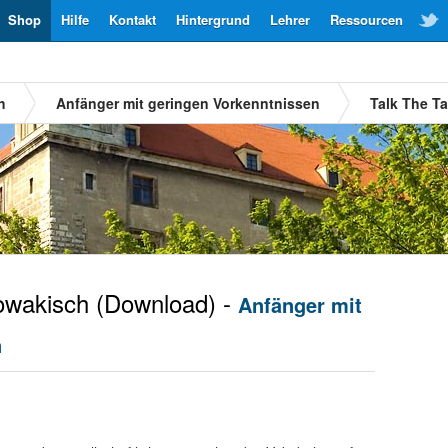
Shop
Hilfe
Kontakt
Hintergrund
Lehrer
Ressourcen
h
Anfänger mit geringen Vorkenntnissen
Talk The T
owakisch
(Download) -
Anfänger mit
n