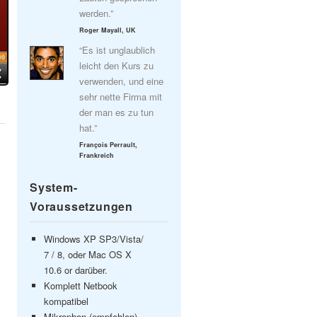
werden.”
Roger Mayall, UK
“Es ist unglaublich
leicht den Kurs zu
verwenden, und eine
sehr nette Firma mit
der man es zu tun
hat.”
François Perrault,
Frankreich
System-
Voraussetzungen
Windows XP SP3/Vista/
7 / 8, oder Mac OS X
10.6 or darüber.
Komplett Netbook
kompatibel
Mikrophon (empfohlen)