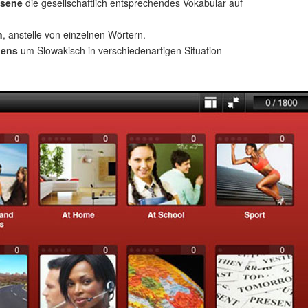
hsene
die gesellschaftlich entsprechendes Vokabular auf
n
, anstelle von einzelnen Wörtern.
uens
um Slowakisch in verschiedenartigen Situation