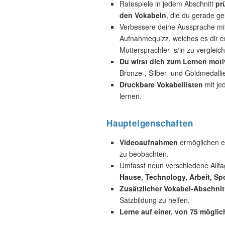
Ratespiele in jedem Abschnitt
pr
den Vokabeln
, die du gerade ge
Verbessere deine Aussprache mi
Aufnahmequizz, welches es dir e
Muttersprachler- s/in zu vergleic
Du wirst dich zum Lernen motiv
Bronze-, Silber- und Goldmedall
Druckbare Vokabellisten
mit je
lernen.
Haupteigenschaften
Videoaufnahmen
ermöglichen es
zu beobachten.
Umfasst neun verschiedene Allta
Hause, Technology, Arbeit, Spo
Zusätzlicher Vokabel-Abschnit
Satzbildung zu helfen.
Lerne auf einer, von 75 mögli