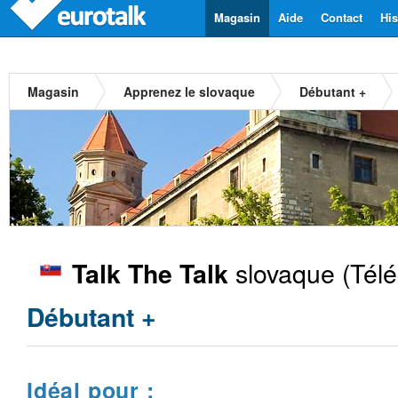
Magasin
Aide
Contact
His
Magasin
Apprenez le slovaque
Débutant +
slovaque
(Télé
Talk The Talk
Débutant +
Idéal pour :