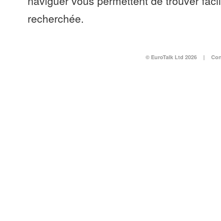
naviguer vous permettent de trouver faci
recherchée.
© EuroTalk Ltd 2026
|
Con