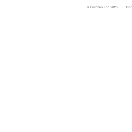
© EuroTalk Ltd 2026
|
Con