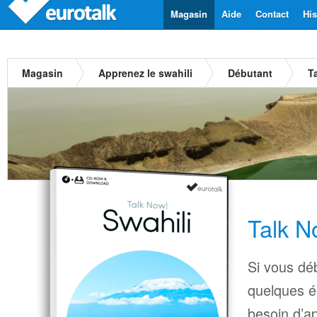
Magasin
Aide
Contact
His
Magasin
Apprenez le swahili
Débutant
T
Talk N
Si vous déb
quelques é
besoin d’a