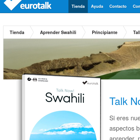
Tienda
Ayuda
Contacto
Com
Tienda
Aprender Swahili
Principiante
Tal
Talk N
Si eres nu
aspectos b
aprender, n