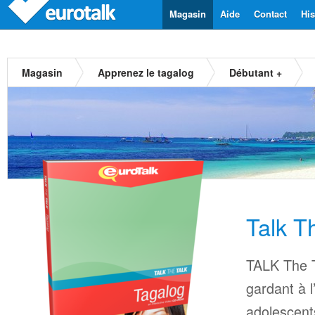
Magasin
Aide
Contact
His
Magasin
Apprenez le tagalog
Débutant +
Talk T
TALK The T
gardant à l
adolescents