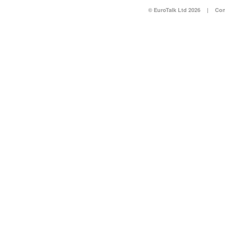
© EuroTalk Ltd 2026
|
Con