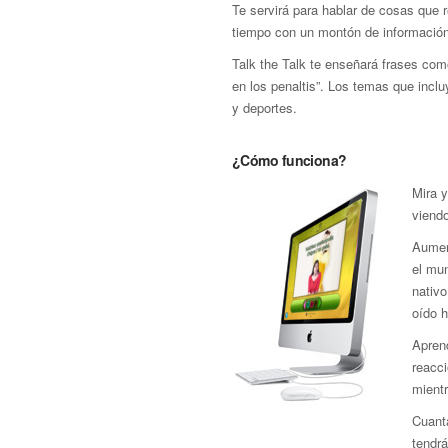
Te servirá para hablar de cosas que 
tiempo con un montón de información 
Talk the Talk te enseñará frases com
en los penaltis”. Los temas que incluy
y deportes.
¿Cómo funciona?
Mira 
viendo
Aumen
el mun
nativo
oído 
Aprend
reacci
mient
Cuant
tendrá