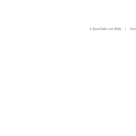
© EuroTalk Ltd 2026
|
Con