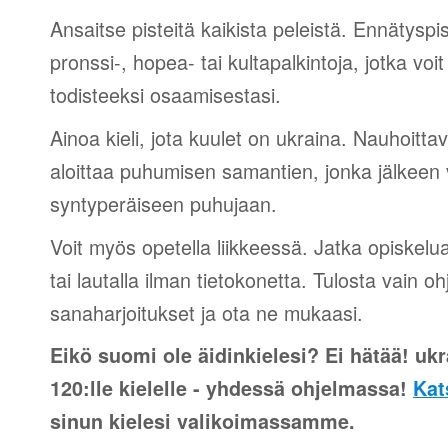
Ansaitse pisteitä kaikista peleistä. Ennätyspis
pronssi-, hopea- tai kultapalkintoja, jotka voi
todisteeksi osaamisestasi.
Ainoa kieli, jota kuulet on ukraina. Nauhoittav
aloittaa puhumisen samantien, jonka jälkeen v
syntyperäiseen puhujaan.
Voit myös opetella liikkeessä. Jatka opiskelu
tai lautalla ilman tietokonetta. Tulosta vain o
sanaharjoitukset ja ota ne mukaasi.
Eikö suomi ole äidinkielesi? Ei hätää! ukr
120:lle kielelle - yhdessä ohjelmassa!
Kat
sinun kielesi valikoimassamme.