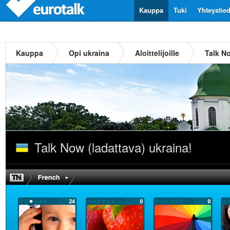
Kauppa
Tuki
Yhteystie
Kauppa
Opi ukraina
Aloittelijoille
Talk No
Talk Now (ladattava) ukraina!