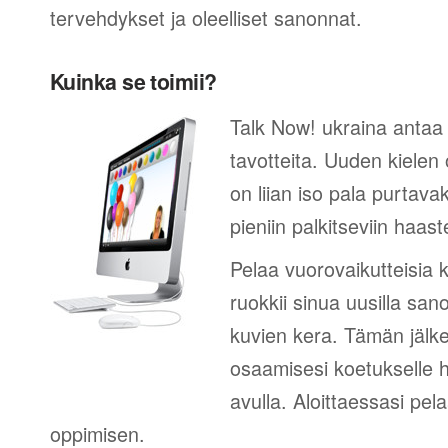
tervehdykset ja oleelliset sanonnat.
Kuinka se toimii?
Talk Now! ukraina antaa 
tavotteita. Uuden kielen
on liian iso pala purtava
pieniin palkitseviin haaste
Pelaa vuorovaikutteisia k
ruokkii sinua uusilla sano
kuvien kera. Tämän jälk
osaamisesi koetukselle h
avulla. Aloittaessasi pel
oppimisen.