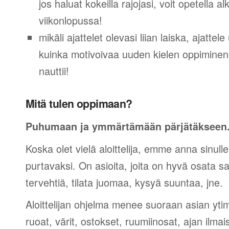
jos haluat kokeilla rajojasi, voit opetella 
viikonlopussa!
mikäli ajattelet olevasi liian laiska, ajattel
kuinka motivoivaa uuden kielen oppiminen v
nauttii!
Mitä tulen oppimaan?
Puhumaan ja ymmärtämään pärjätäkseen
Koska olet vielä aloittelija, emme anna sinulle
purtavaksi. On asioita, joita on hyvä osata sano
tervehtiä, tilata juomaa, kysyä suuntaa, jne.
Aloittelijan ohjelma menee suoraan asian yti
ruoat, värit, ostokset, ruumiinosat, ajan ilma