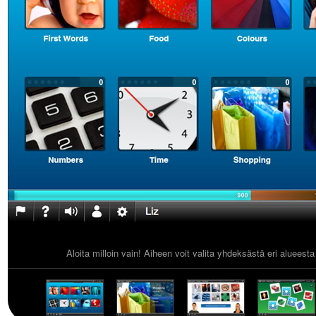
Aloita milloin vain! Aiheen voit valita yhdeksästä eri alueest