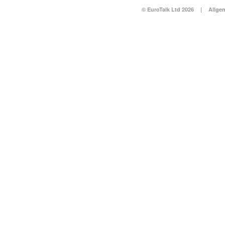
© EuroTalk Ltd 2026
|
Allge