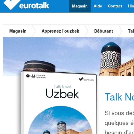
Magasin
Aide
Contact
His
Magasin
Apprenez l'ouzbek
Débutant
Ta
Talk N
Si vous déb
quelques é
besoin d’a