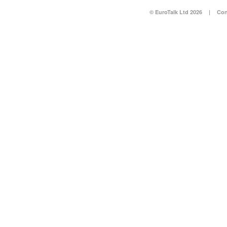
© EuroTalk Ltd 2026
|
Con