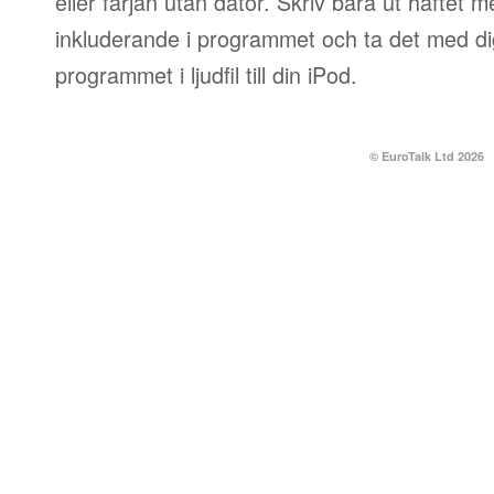
eller färjan utan dator. Skriv bara ut häftet 
inkluderande i programmet och ta det med dig
programmet i ljudfil till din iPod.
© EuroTalk Ltd 2026