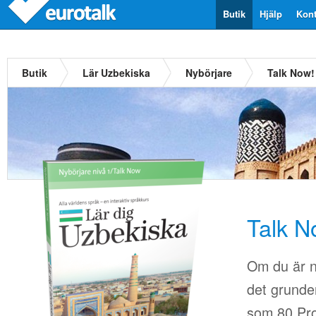
Butik
Hjälp
Kont
Butik
Lär Uzbekiska
Nybörjare
Talk Now!
Talk N
Om du är n
det grunder
som 80.Pro