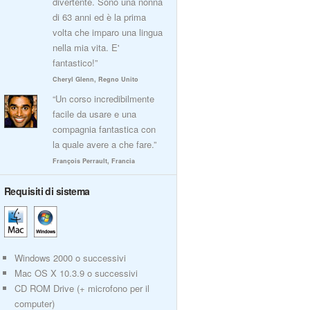
divertente. Sono una nonna
di 63 anni ed è la prima
volta che imparo una lingua
nella mia vita. E'
fantastico!”
Cheryl Glenn, Regno Unito
“Un corso incredibilmente
facile da usare e una
compagnia fantastica con
la quale avere a che fare.”
François Perrault, Francia
Requisiti di sistema
Windows 2000 o successivi
Mac OS X 10.3.9 o successivi
CD ROM Drive (+ microfono per il
computer)