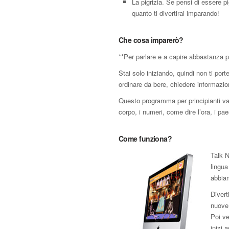
La pigrizia. Se pensi di essere p
quanto ti divertirai imparando!
Che cosa imparerò?
**Per parlare e a capire abbastanza p
Stai solo iniziando, quindi non ti por
ordinare da bere, chiedere informazion
Questo programma per principianti va dr
corpo, i numeri, come dire l’ora, i paesi
Come funziona?
Talk N
lingua
abbiam
Divert
nuove 
Poi ve
inizi 