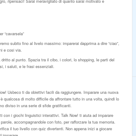
igro, ripensaci! Sarai meravigliato di quanto sarai motivato e
er “cavarsela”
teremo subito fino al livelo massimo: imparerai dapprima a dire “ciao”,
i e cosi via.
itto al punto. Spazia tra il cibo, i colori, lo shopping, le parti del
, i saluti, e le frasi essenziali.
ow! Usbeco ti da obiettivi facili da raggiungere. Imparare una nuova
 è qualcosa di molto difficile da affrontare tutto in una volta, quindi lo
o diviso in una serie di sfide gratificanti.
iti con i giochi linguistici interattivi. Talk Now! ti aiuta ad imparare
parole, accompagnandole con foto, per rafforzare la tua memoria.
rifica il tuo livello con quiz divertenti. Non appena inizi a giocare
ad imparare.