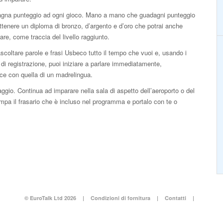
gna punteggio ad ogni gioco. Mano a mano che guadagni punteggio
ttenere un diploma di bronzo, d’argento e d’oro che potrai anche
re, come traccia del livello raggiunto.
scoltare parole e frasi Usbeco tutto il tempo che vuoi e, usando i
 di registrazione, puoi iniziare a parlare immediatamente,
oce con quella di un madrelingua.
ggio. Continua ad imparare nella sala di aspetto dell’aeroporto o del
pa il frasario che è incluso nel programma e portalo con te o
© EuroTalk Ltd 2026
|
Condizioni di fornitura
|
Contatti
|