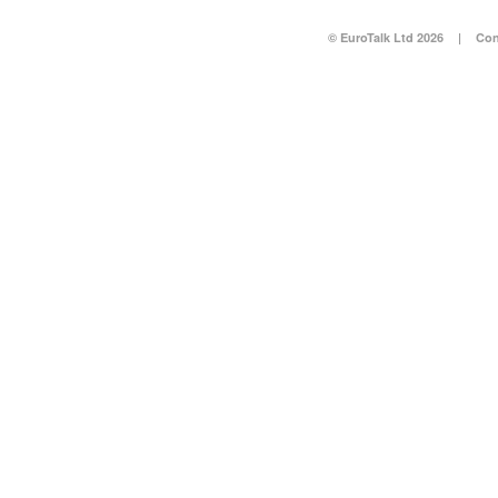
© EuroTalk Ltd 2026
|
Con