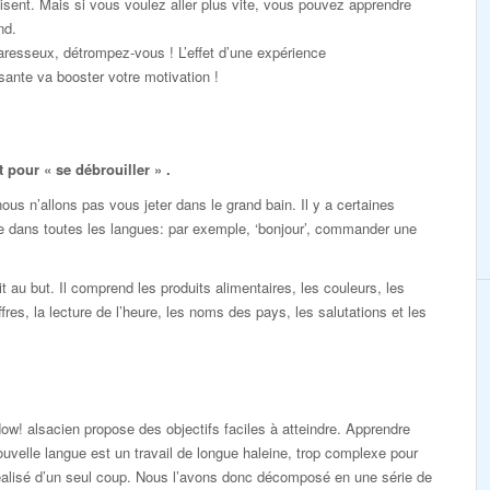
sent. Mais si vous voulez aller plus vite, vous pouvez apprendre
nd.
resseux, détrompez-vous ! L’effet d’une expérience
ante va booster votre motivation !
pour « se débrouiller » .
s n’allons pas vous jeter dans le grand bain. Il y a certaines
e dans toutes les langues: par exemple, ‘bonjour’, commander une
au but. Il comprend les produits alimentaires, les couleurs, les
ffres, la lecture de l’heure, les noms des pays, les salutations et les
ow! alsacien propose des objectifs faciles à atteindre. Apprendre
uvelle langue est un travail de longue haleine, trop complexe pour
éalisé d’un seul coup. Nous l’avons donc décomposé en une série de