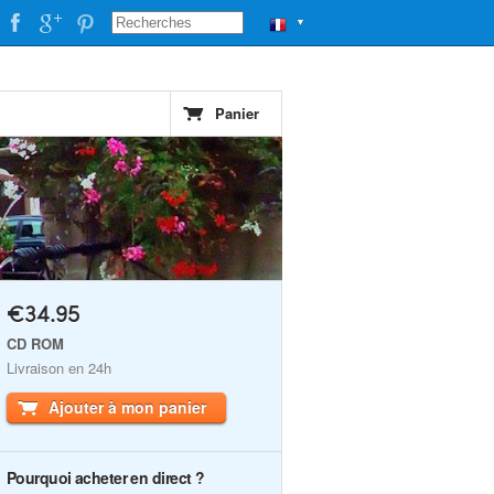
▼
Panier
€34.95
CD ROM
Livraison en 24h
Ajouter à mon panier
Pourquoi acheter en direct ?